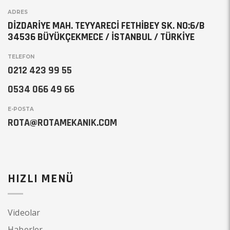
ADRES
DİZDARİYE MAH. TEYYARECİ FETHİBEY SK. NO:6/B
34536 BÜYÜKÇEKMECE / İSTANBUL / TÜRKİYE
TELEFON
0212 423 99 55
0534 066 49 66
E-POSTA
ROTA@ROTAMEKANIK.COM
HIZLI MENÜ
Videolar
Haberler