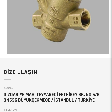
BİZE ULAŞIN
ADRES
DİZDARİYE MAH. TEYYARECİ FETHİBEY SK. NO:6/B
34536 BÜYÜKÇEKMECE / İSTANBUL / TÜRKİYE
TELEFON