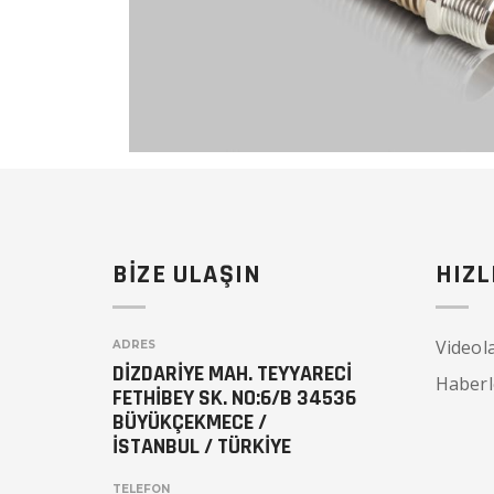
BİZE ULAŞIN
HIZL
Videol
ADRES
DİZDARİYE MAH. TEYYARECİ
Haberl
FETHİBEY SK. NO:6/B 34536
BÜYÜKÇEKMECE /
İSTANBUL / TÜRKİYE
TELEFON