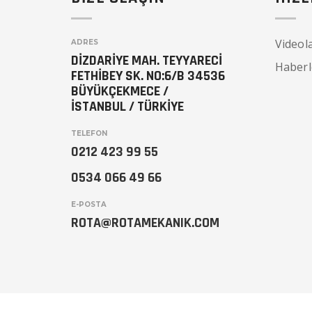
Videol
ADRES
DİZDARİYE MAH. TEYYARECİ
Haberl
FETHİBEY SK. NO:6/B 34536
BÜYÜKÇEKMECE /
İSTANBUL / TÜRKİYE
TELEFON
0212 423 99 55
0534 066 49 66
E-POSTA
ROTA@ROTAMEKANIK.COM