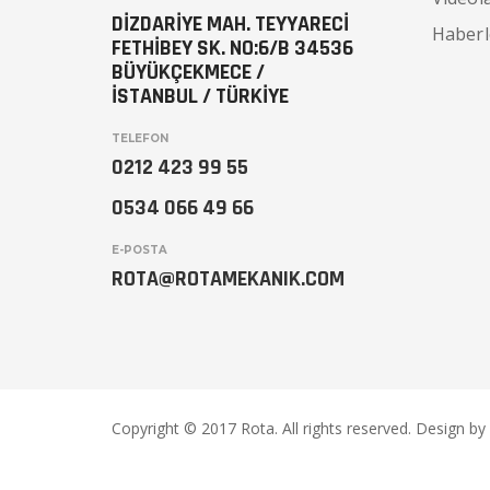
DİZDARİYE MAH. TEYYARECİ
Haberl
FETHİBEY SK. NO:6/B 34536
BÜYÜKÇEKMECE /
İSTANBUL / TÜRKİYE
TELEFON
0212 423 99 55
0534 066 49 66
E-POSTA
ROTA@ROTAMEKANIK.COM
Copyright © 2017 Rota. All rights reserved. Design by